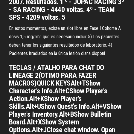
2007. Resultados. 1 º - JOPAC RACING 3º
- SA RACING - 4440 voltas. 4º - TEAM
SPS - 4209 voltas. 5
En estos momentos, existe un slot libre en Fase I Cohorte A
dosis 1,5 mg/m2, que es necesario incluir 5) Los pacientes
deben tener los siguientes resultados de laboratorio: 4)
Pacientes irradiados en la única lesión diana disponi
TECLAS / ATALHO PARA CHAT DO
LINEAGE 2(OTIMO PARA FAZER
MACROS)QUICK KEYSAlt+TShow
Character's Info.Alt+CShow Player's
Action.Alt+KShow Player's
Skills.Alt+UShow Quest's Info.Alt+VShow
Player's Inventory.Alt+BShow Bulletin
Board.Alt+XShow System
Options.Alt+JClose chat window. Open