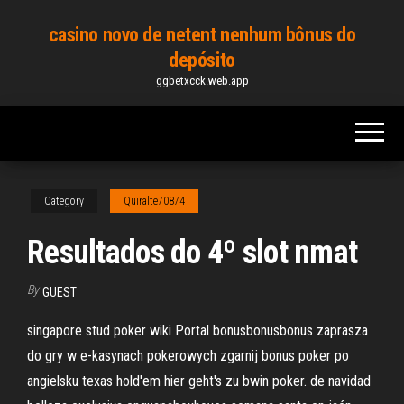
Skip
casino novo de netent nenhum bônus do
to
depósito
the
ggbetxcck.web.app
content
Category
Quiralte70874
Resultados do 4º slot nmat
By
GUEST
singapore stud poker wiki Portal bonusbonusbonus zaprasza
do gry w e-kasynach pokerowych zgarnij bonus poker po
angielsku texas hold'em hier geht's zu bwin poker. de navidad