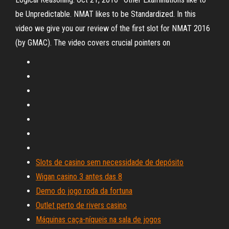
be Unpredictable. NMAT likes to be Standardized. In this
video we give you our review of the first slot for NMAT 2016
(by GMAC). The video covers crucial pointers on
Slots de casino sem necessidade de depósito
Wigan casino 3 antes das 8
Demo do jogo roda da fortuna
Outlet perto de rivers casino
Máquinas caça-níqueis na sala de jogos