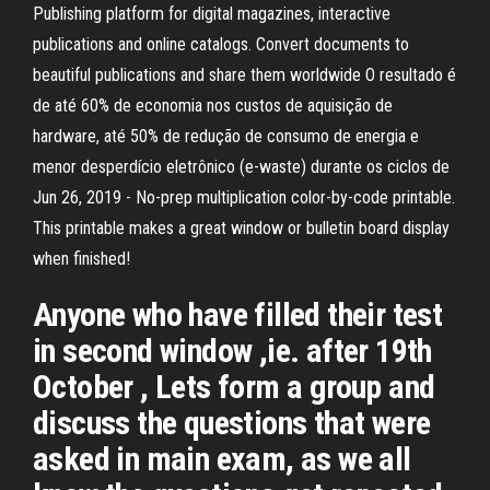
Publishing platform for digital magazines, interactive
publications and online catalogs. Convert documents to
beautiful publications and share them worldwide O resultado é
de até 60% de economia nos custos de aquisição de
hardware, até 50% de redução de consumo de energia e
menor desperdício eletrônico (e-waste) durante os ciclos de
Jun 26, 2019 - No-prep multiplication color-by-code printable.
This printable makes a great window or bulletin board display
when finished!
Anyone who have filled their test
in second window ,ie. after 19th
October , Lets form a group and
discuss the questions that were
asked in main exam, as we all