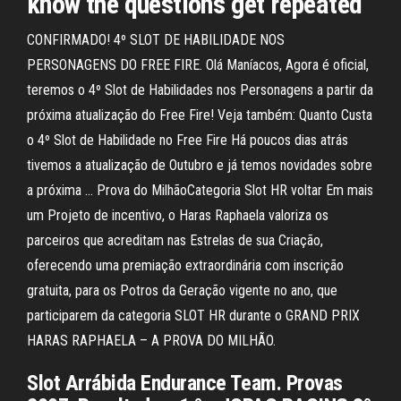
know the questions get repeated
CONFIRMADO! 4º SLOT DE HABILIDADE NOS
PERSONAGENS DO FREE FIRE. Olá Maníacos, Agora é oficial,
teremos o 4º Slot de Habilidades nos Personagens a partir da
próxima atualização do Free Fire! Veja também: Quanto Custa
o 4º Slot de Habilidade no Free Fire Há poucos dias atrás
tivemos a atualização de Outubro e já temos novidades sobre
a próxima … Prova do MilhãoCategoria Slot HR voltar Em mais
um Projeto de incentivo, o Haras Raphaela valoriza os
parceiros que acreditam nas Estrelas de sua Criação,
oferecendo uma premiação extraordinária com inscrição
gratuita, para os Potros da Geração vigente no ano, que
participarem da categoria SLOT HR durante o GRAND PRIX
HARAS RAPHAELA – A PROVA DO MILHÃO.
Slot Arrábida Endurance Team. Provas