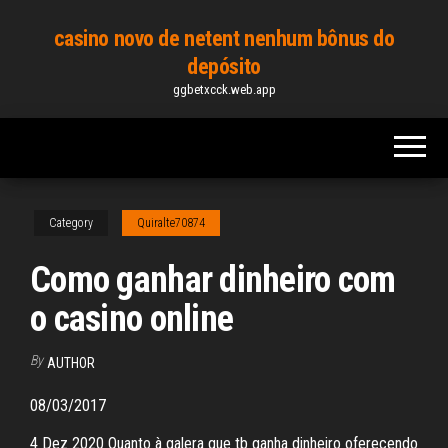
Skip
casino novo de netent nenhum bônus do
to
depósito
the
ggbetxcck.web.app
content
Category
Quiralte70874
Como ganhar dinheiro com
o casino online
By
AUTHOR
08/03/2017
4 Dez 2020 Quanto à galera que tb ganha dinheiro oferecendo