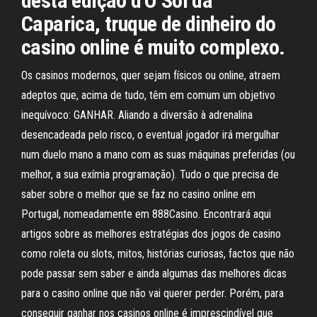
desta edição d'O Sol da
Caparica, truque de dinheiro do
casino online é muito complexo.
Os casinos modernos, quer sejam físicos ou online, atraem
adeptos que, acima de tudo, têm em comum um objetivo
inequívoco: GANHAR. Aliando a diversão à adrenalina
desencadeada pelo risco, o eventual jogador irá mergulhar
num duelo mano a mano com as suas máquinas preferidas (ou
melhor, a sua exímia programação). Tudo o que precisa de
saber sobre o melhor que se faz no casino online em
Portugal, nomeadamente em 888Casino. Encontrará aqui
artigos sobre as melhores estratégias dos jogos de casino
como roleta ou slots, mitos, histórias curiosas, factos que não
pode passar sem saber e ainda algumas das melhores dicas
para o casino online que não vai querer perder. Porém, para
conseguir ganhar nos casinos online é imprescindível que