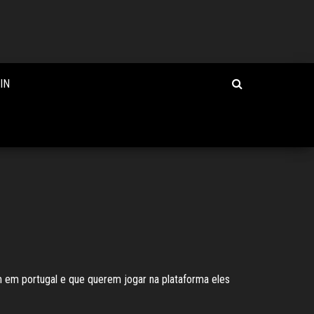
IN
m em portugal e que querem jogar na plataforma eles