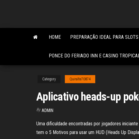
Skip
to
the
content
HOME
PREPARAÇÃO IDEAL PARA SLOTS 
PONCE DO FERIADO INN E CASINO TROPICA
Category
Quiralte70874
Aplicativo heads-up po
By
ADMIN
Uma dificuldade encontradas por jogadores iniciant
tem o 5 Motivos para usar um HUD (Heads Up Displa