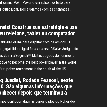
 casino Pokit Poker é um aplicativo feito para
r outro lugar. Nós ajudamos com as chamadas ,
ais! Construa sua estratégia e use
eu telefone, tablet ou computador.
tabuleiro online para disputar com os amigos. O
 jogabilidade igual à da vida real. ⤵️Salve Amigos do
es desta #Segunda!!! Muitas opções de horários e
ective to become the best poker player in the world.
irst poker tournament in the south of the US.
g Jundiaí, Rodada Pessoal, neste
10. São algumas informações que
onhecer depois que terminou a
 vamos conhecer algumas curiosidades do Poker dos