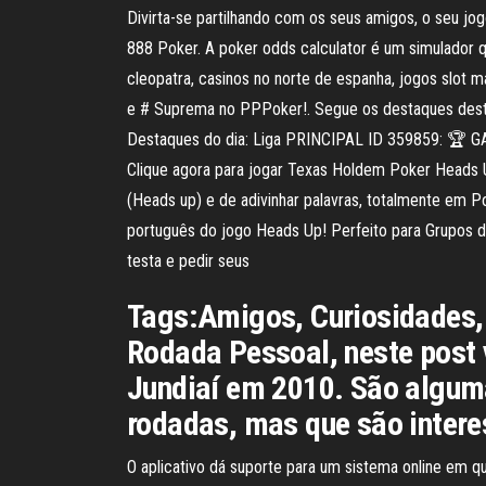
Divirta-se partilhando com os seus amigos, o seu j
888 Poker. A poker odds calculator é um simulador 
cleopatra, casinos no norte de espanha, jogos slot m
e # Suprema no PPPoker!. Segue os destaques deste
Destaques do dia: Liga PRINCIPAL ID 359859: 🏆 GA
Clique agora para jogar Texas Holdem Poker Heads
(Heads up) e de adivinhar palavras, totalmente em 
português do jogo Heads Up! Perfeito para Grupos de
testa e pedir seus
Tags:Amigos, Curiosidades, 
Rodada Pessoal, neste post
Jundiaí em 2010. São algum
rodadas, mas que são intere
O aplicativo dá suporte para um sistema online em q