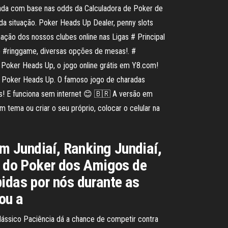
gada com base nas odds da Calculadora de Poker de
a situação. Poker Heads Up Dealer, penny slots
mação dos nossos clubes online nas Ligas # Principal
o #ringgame, diversas opções de mesas!. #
Poker Heads Up, o jogo online grátis em Y8.com!
m Poker Heads Up. O famoso jogo de charadas
s! E funciona sem internet 😊 🇧🇷 A versão em
 tema ou criar o seu próprio, colocar o celular na
m Jundiaí, Ranking Jundiaí,
 do Poker dos Amigos de
das por nós durante as
ou a
lássico Paciência dá a chance de competir contra