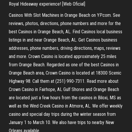
Royal Hideaway experience! [Web Oficial]
Casinos With Slot Machines in Orange Beach on YP.com. See
reviews, photos, directions, phone numbers and more for the
best Casinos in Orange Beach, AL. Find Casinos local business
listings in and near Orange Beach, AL. Get Casinos business
addresses, phone numbers, driving directions, maps, reviews
and more. Crown Casino is located approximately 25 miles
from Orange Beach. Regarded as one of the best Casinos in
Orange Beach area, Crown Casino is located at 18300 Scenic
Highway 98. Call them at (251) 990-7311. Read more about
Crown Casino in Fairhope, AL Gulf Shores and Orange Beach
are located just a few hours from the casinos in Biloxi, MS as
well as the Wind Creek Casino in Atmore, AL. We offer weekly
casino and special day trips during the winter season from
January 1 to March 10. We also have trips to nearby New
Orleans available.