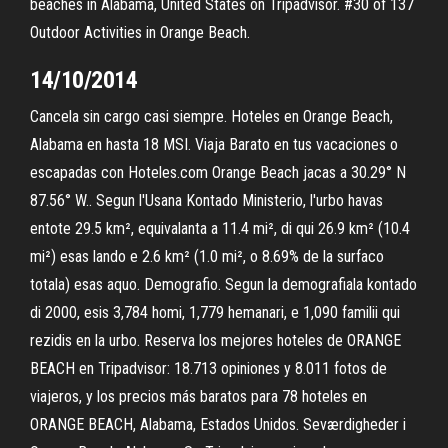
beaches in Alabama, United States on Tripadvisor. #30 of 137
Outdoor Activities in Orange Beach.
14/10/2014
Cancela sin cargo casi siempre. Hoteles en Orange Beach,
Alabama en hasta 18 MSI. Viaja Barato en tus vacaciones o
escapadas con Hoteles.com Orange Beach jacas a 30.29° N
87.56° W.. Segun l'Usana Kontado Ministerio, l'urbo havas
entote 29.5 km², equivalanta a 11.4 mi², di qui 26.9 km² (10.4
mi²) esas lando e 2.6 km² (1.0 mi², o 8.69% de la surfaco
totala) esas aquo. Demografio. Segun la demografiala kontado
di 2000, esis 3,784 homi, 1,779 hemanari, e 1,090 familii qui
rezidis en la urbo. Reserva los mejores hoteles de ORANGE
BEACH en Tripadvisor: 18.713 opiniones y 8.011 fotos de
viajeros, y los precios más baratos para 78 hoteles en
ORANGE BEACH, Alabama, Estados Unidos. Seværdigheder i