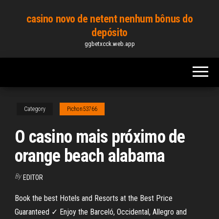
Skip
casino novo de netent nenhum bônus do
to
depósito
the
ggbetxcck.web.app
content
Category
Pichon53766
O casino mais próximo de
orange beach alabama
By
EDITOR
Book the best Hotels and Resorts at the Best Price
Guaranteed ✓ Enjoy the Barceló, Occidental, Allegro and