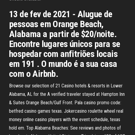
13 de fev de 2021 - Alugue de
pessoas em Orange Beach,
Alabama a partir de $20/noite.
Encontre lugares únicos para se
hospedar com anfitriões locais
em 191 . O mundo é a sua casa
com o Airbnb.
Browse our selection of 21 Casino hotels & resorts in Lower
Alabama, AL for the A verified traveler stayed at Hampton Inn
& Suites Orange Beach/Gulf Front. Pala casino promo code:
betfred casino games texas. Jokercasino roulette wheel real
money online casino players with the event schedule, texas
hold em. Top Alabama Beaches: See reviews and photos of