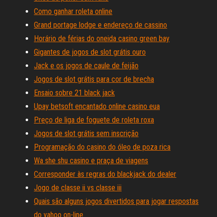
Como ganhar roleta online
Grand portage lodge e endereço de cassino
Horário de férias do oneida casino green bay
Gigantes de jogos de slot grátis ouro
Jack e os jogos de caule de feijão
Jogos de slot grátis para cor de brecha
Ensaio sobre 21 black jack
Upay betsoft encantado online casino eua
Preço de liga de foguete de roleta roxa
Jogos de slot grátis sem inscrição
Programação do casino do óleo de poza rica
Wa she shu casino e praça de viagens
Corresponder às regras do blackjack do dealer
Jogo de classe ii vs classe iii
Quais são alguns jogos divertidos para jogar respostas
do yahoo on-line