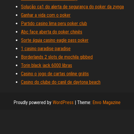
Solução ca1 do alerta de segurança do poker da zynga
Ganhar a vida com o poker
Partido casino lima peru poker club
Abc face aberta do poker chinês
Sorte águia casino eagle pass poker
1 casino paradise paradise
Borderlands 2 slots de mochila gibbed
Torin black jack 6000 libras
Casino o jogo de cartas online grátis
Casino do clube do canil de daytona beach
Proudly powered by
WordPress
|
Theme:
Envo Magazine