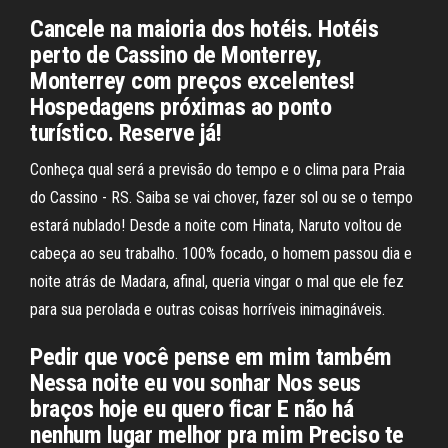
Cancele na maioria dos hotéis. Hotéis
perto de Cassino de Monterrey,
Monterrey com preços excelentes!
Hospedagens próximas ao ponto
turístico. Reserve já!
Conheça qual será a previsão do tempo e o clima para Praia
do Cassino - RS. Saiba se vai chover, fazer sol ou se o tempo
estará nublado! Desde a noite com Hinata, Naruto voltou de
cabeça ao seu trabalho. 100% focado, o homem passou dia e
noite atrás de Madara, afinal, queria vingar o mal que ele fez
para sua perolada e outras coisas horríveis inimagináveis.
Pedir que você pense em mim também
Nessa noite eu vou sonhar Nos seus
braços hoje eu quero ficar E não há
nenhum lugar melhor pra mim Preciso te