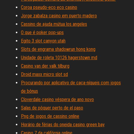
Coroa pseudo-eco eco casino
Jorge zabalza casino em puerto madero
Cassino de ajuda mútua los angeles
O que é poker pop-ups
Egito 3 slot canyon utah
Slots de engrama shadowrun hong kong
Unidade de roleta 10126 hagerstown md
Casino van der valk tilburg
Droid maxx micro slot sd
Procurando por aplicativo de caça-níqueis com jogos
de bônus
Cloverdale casino véspera de ano novo
Salas de pôquer perto de el paso
Png de jogos de cassino online
Horário de férias do oneida casino green bay
Casino 7 da califórnia online