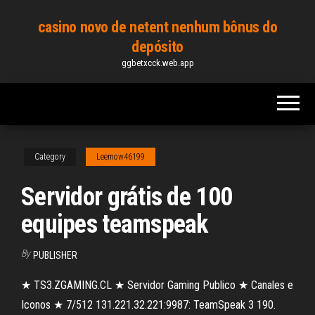
Skip
casino novo de netent nenhum bônus do
to
depósito
the
ggbetxcck.web.app
content
Category
Leemow46199
Servidor grátis de 100
equipes teamspeak
By
PUBLISHER
★ TS3.ZGAMING.CL ★ Servidor Gaming Publico ★ Canales e
Iconos ★ 7/512 131.221.32.221:9987: TeamSpeak 3 190.