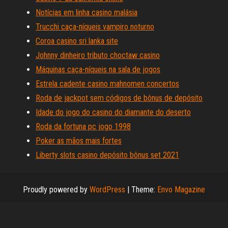
Notícias em linha casino malásia
Trucchi caça-níqueis vampiro noturno
Coroa casino sri lanka site
Johnny dinheiro tributo choctaw casino
Máquinas caça-níqueis na sala de jogos
Estrela cadente casino mahnomen concertos
Roda de jackpot sem códigos de bônus de depósito
Idade do jogo do casino do diamante do deserto
Roda da fortuna pc jogo 1998
Poker as mãos mais fortes
Liberty slots casino depósito bônus set 2021
Proudly powered by
WordPress
|
Theme:
Envo Magazine