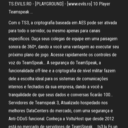
TS.EVILS.RO - [PLAYGROUND] - [www.evils.ro] 10 Player
Teamspeak …
Com o TS3, a criptografia baseada em AES pode ser ativada
para todo o servidor, ou mesmo apenas para canais
específicos. Ouça seus colegas de equipe em uma paisagem
sonora de 360º, dando a você uma vantagem ao executar seu
próximo plano de jogo. Acesse rapidamente os controles de
voz do TeamSpeak… A segurança do TeamSpeak, a
funcionalidade off-line e a criptografia de nível militar fazem
dele a escolha ideal para os sistemas de comunicações
internos e fechados da sua empresa, dando a você a
tranquilidade de que seus dados e conversas ficarão 100…
Servidores de Teamspeak 3, Atualizado hospedado nos
melhores DataCenters do mercado, com uma segurança e
Anti-DDoS funcional. Conheça a VoltuHost que desde 2012
está no mercado de servidores de TeamSpeak … ts3.lu Es un