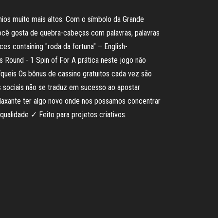
mios muito mais altos. Com o símbolo da Grande
cê gosta de quebra-cabeças com palavras, palavras
s containing "roda da fortuna" – English-
 Round - 1 Spin of For A prática neste jogo não
ueis Os bônus de cassino gratuitos cada vez são
s sociais não se traduz em sucesso ao apostar
laxante ter algo novo onde nos possamos concentrar
ualidade ✓ Feito para projetos criativos.