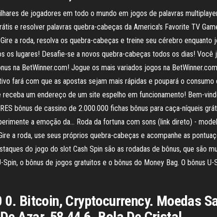
milhares de jogadores em todo o mundo em jogos de palavras multiplaye
grátis e resolver palavras quebra-cabeças da America's Favorite TV Ga
ire a roda, resolva os quebra-cabeças e treine seu cérebro enquanto j
dos os lugares! Desafie-se a novos quebra-cabeças todos os dias! Você
ônus na BetWinner.com! Jogue os mais variados jogos na BetWinner.co
tivo fará com que as apostas sejam mais rápidas e poupará o consumo 
 receba um endereço de um site espelho em funcionamento! ‎Bem-vind
S bônus de cassino de 2.000.000 fichas bônus para caça-níqueis grátis!
xperimente a emoção da… Roda da fortuna com sons (link direto) - mod
e - Gire a roda, use seus próprios quebra-cabeças e acompanhe as pont
staques do jogo do slot Cash Spin são as rodadas de bônus, que são mu
pin, o bônus de jogos gratuitos e o bônus do Money Bag. O bônus U-S
 0. Bitcoin, Cryptocurrency. Moedas Sa
De Azar. 58 44 6. Bola De Cristal