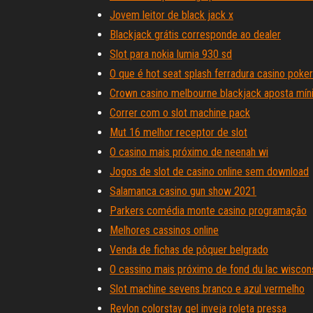
Jovem leitor de black jack x
Blackjack grátis corresponde ao dealer
Slot para nokia lumia 930 sd
O que é hot seat splash ferradura casino poker
Crown casino melbourne blackjack aposta mín
Correr com o slot machine pack
Mut 16 melhor receptor de slot
O casino mais próximo de neenah wi
Jogos de slot de casino online sem download
Salamanca casino gun show 2021
Parkers comédia monte casino programação
Melhores cassinos online
Venda de fichas de pôquer belgrado
O cassino mais próximo de fond du lac wiscon
Slot machine sevens branco e azul vermelho
Revlon colorstay gel inveja roleta pressa