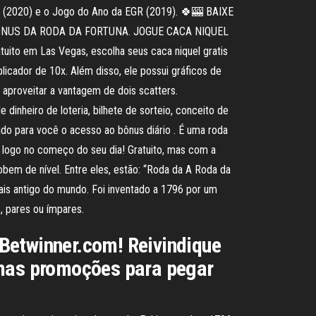
ce (2020) e o Jogo do Ano da EGR (2019). 🍀🎰 BAIXE
BÔNUS DA RODA DA FORTUNA. JOGUE CACA NIQUEL
to em Las Vegas, escolha seus caca niquel gratis
icador de 10x. Além disso, ele possui gráficos de
 aproveitar a vantagem de dois scatters.
inheiro de loteria, bilhete de sorteio, conceito de
rado para você o acesso ao bônus diário . É uma roda
s logo no começo do seu dia! Gratuito, mas com a
bem de nível. Entre eles, estão: “Roda da A Roda da
ais antigo do mundo. Foi inventado a 1796 por um
 pares ou ímpares.
Betwinner.com! Reivindique
imas promoções para pegar